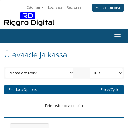
Estonian
Logi sisse
Registreeri
Vaata ostukorvi
Togg
navig
Ülevaade ja kassa
Product/Options
Price/Cycle
Teie ostukorv on tühi