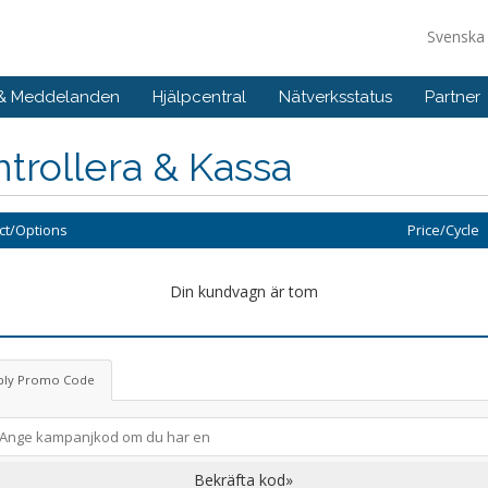
Svensk
 & Meddelanden
Hjälpcentral
Nätverksstatus
Partner
trollera & Kassa
ct/Options
Price/Cycle
Din kundvagn är tom
ply Promo Code
Bekräfta kod»