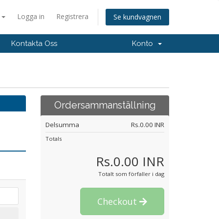
a
Logga in
Registrera
Se kundvagnen
Kontakta Oss
Konto
Ordersammanställning
Delsumma
Rs.0.00 INR
Totals
Rs.0.00 INR
Totalt som förfaller i dag
Checkout