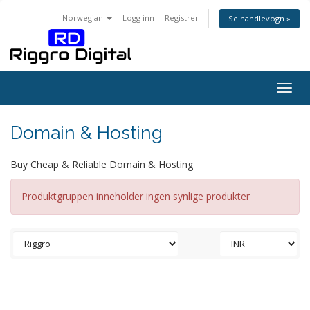
Norwegian
Logg inn
Registrer
Se handlevogn »
Togg
navig
Domain & Hosting
Buy Cheap & Reliable Domain & Hosting
Produktgruppen inneholder ingen synlige produkter