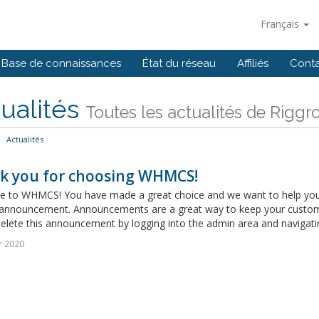
Français
Base de connaissances
État du réseau
Affiliés
Cont
ualités
Toutes les actualités de Riggro
Actualités
k you for choosing WHMCS!
 to WHMCS! You have made a great choice and we want to help you get
announcement. Announcements are a great way to keep your custome
delete this announcement by logging into the admin area and navigatin
r 2020