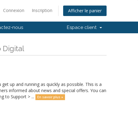
Connexion
Inscription
Afficher le panier
actez-nous
Espace client
 Digital
 up and running as quickly as possible. This is a
rs informed about news and special offers. You can
g to Support > ...
En savoir plus »