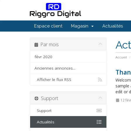
Espace client
Magasin
Actualités
Act
Par mois
févr 2020
Accueil
Anciennes annonces...
Than
Afficher le flux RSS
Welcome
sample 
edit or 
Support
12 fév
Support
Actualités