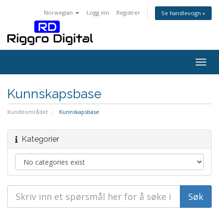
Norwegian
Logg inn
Registrer
Se handlevogn »
Togg
navig
Kunnskapsbase
Kundeområdet
Kunnskapsbase
Kategorier