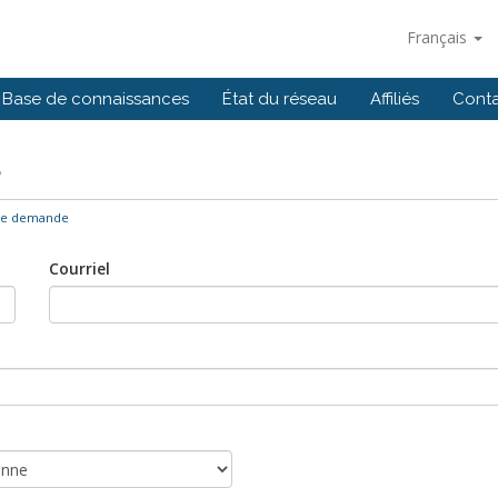
Français
Base de connaissances
État du réseau
Affiliés
Cont
e
ne demande
Courriel