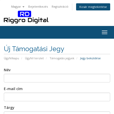
Magyar
Bejelentkezés
Regisztráció
Kosár megtekintése
Togg
navig
Új Támogatási Jegy
Ügyfélkapu
Ügyfél terület
Támogatás jegyek
Jegy beküldése
Név
E-mail cím
Tárgy