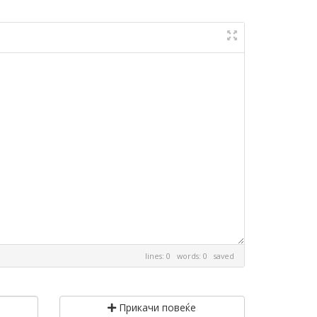
lines: 0 words: 0
saved
Прикачи повеќе