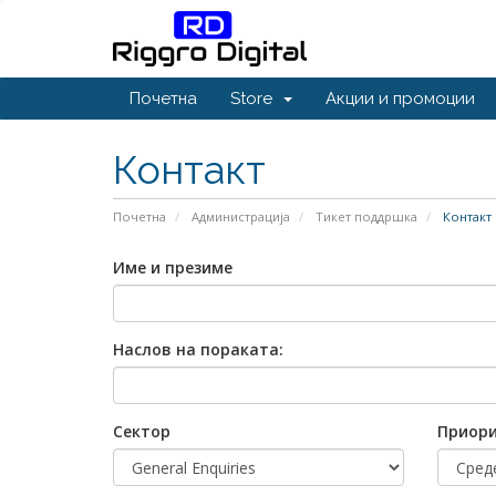
Почетна
Store
Акции и промоции
Контакт
Почетна
Администрација
Тикет поддршка
Контакт
Име и презиме
Наслов на пораката:
Сектор
Приор