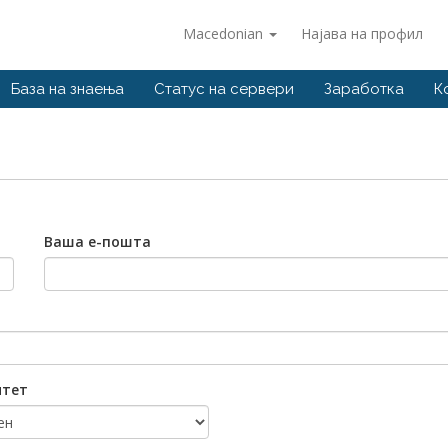
Macedonian
Најава на профил
База на знаења
Статус на сервери
Заработка
К
Ваша е-пошта
итет