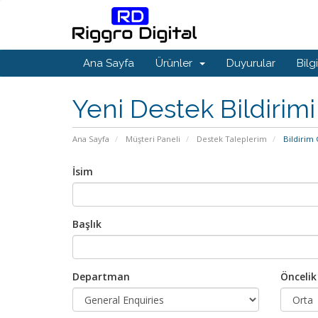
Ana Sayfa
Ürünler
Duyurular
Bilg
Yeni Destek Bildirimi
Ana Sayfa
Müşteri Paneli
Destek Taleplerim
Bildirim
İsim
Başlık
Departman
Öncelik