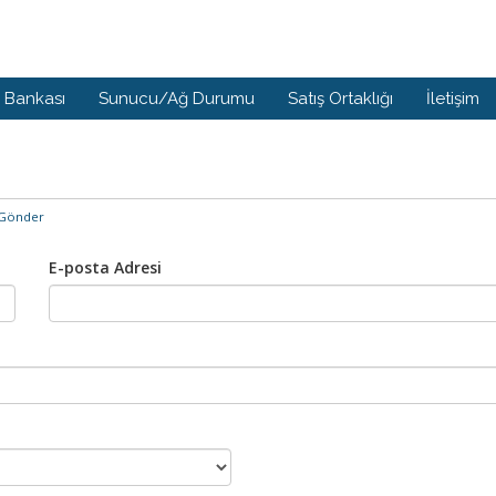
i Bankası
Sunucu/Ağ Durumu
Satış Ortaklığı
İletişim
 Gönder
E-posta Adresi