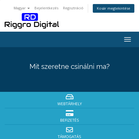
Magyar
Bejelentkezés
Regisztráció
Kosár megtekintése
Togg
navig
Mit szeretne csinálni ma?
WEBTÁRHELY
BEFIZETÉS
TÁMOGATÁS