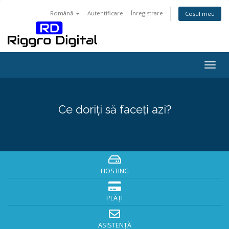
Română
Autentificare
Înregistrare
Coșul meu
Togg
navig
Ce doriți să faceți azi?
HOSTING
PLĂȚI
ASISTENȚĂ